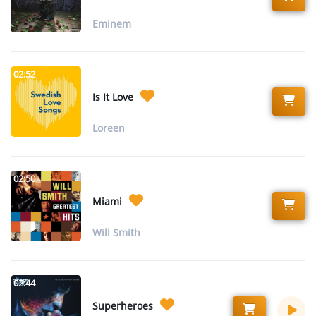
Eminem
02:52
Is It Love
Loreen
02:50
Miami
Will Smith
02:44
Superheroes