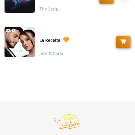
The Script
02:42
La Recette
Jeck & Carla