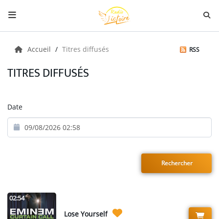
Radio
Accueil
Titres diffusés
RSS
TITRES DIFFUSÉS
Musiques
Date
Citations
Émissions
Boutique
02:54
Lose Yourself